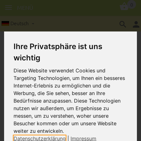
0
MENÜ
Deutsch
Ihre Privatsphäre ist uns
wichtig
Diese Website verwendet Cookies und
Holzperlen für Schnullerketten &
Targeting Technologien, um Ihnen ein besseres
kreative DIY-Projekte
Internet-Erlebnis zu ermöglichen und die
Werbung, die Sie sehen, besser an Ihre
Bedürfnisse anzupassen. Diese Technologien
Unsere hochwertigen Holzperlen sind die ideale Basis für
nutzen wir außerdem, um Ergebnisse zu
individuelle Schnullerketten, Kinderwagenketten,
messen, um zu verstehen, woher unsere
Greiflinge oder andere DIY-Babyaccessoires. In
Besucher kommen oder um unsere Website
verschiedenen Größen und Farben erhältlich, lassen sie
weiter zu entwickeln.
Datenschutzerklärung
|
Impressum
sich vielseitig kombinieren und sorgen für ein natürliches,