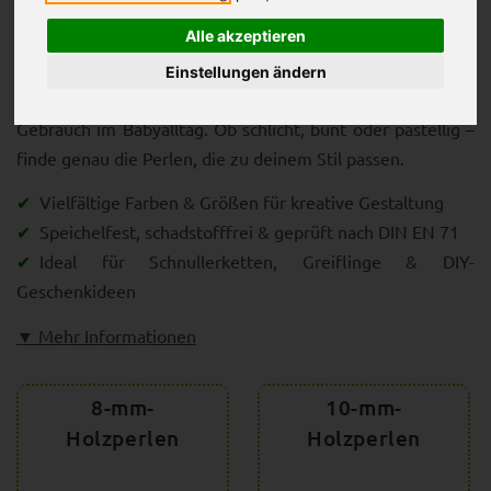
zeitloses Design.
Alle akzeptieren
Alle Holzperlen sind speichelfest lackiert, farbecht und
Einstellungen ändern
schadstofffrei – perfekt geeignet für den täglichen
Gebrauch im Babyalltag. Ob schlicht, bunt oder pastellig –
finde genau die Perlen, die zu deinem Stil passen.
Vielfältige Farben & Größen für kreative Gestaltung
Speichelfest, schadstofffrei & geprüft nach DIN EN 71
Ideal für Schnullerketten, Greiflinge & DIY-
Geschenkideen
▼ Mehr Informationen
8-mm-
10-mm-
Holzperlen
Holzperlen