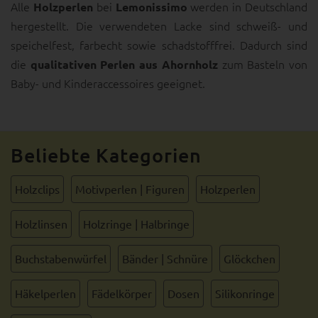
Alle
bei
werden in Deutschland
Holzperlen
Lemonissimo
hergestellt. Die verwendeten Lacke sind schweiß- und
speichelfest, farbecht sowie schadstofffrei. Dadurch sind
die
zum Basteln von
qualitativen Perlen aus Ahornholz
Baby- und Kinderaccessoires geeignet.
Beliebte Kategorien
Holzclips
Motivperlen | Figuren
Holzperlen
Holzlinsen
Holzringe | Halbringe
Buchstabenwürfel
Bänder | Schnüre
Glöckchen
Häkelperlen
Fädelkörper
Dosen
Silikonringe