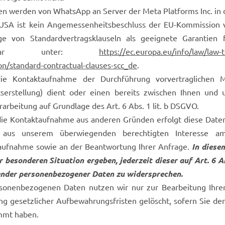
en werden von WhatsApp an Server der Meta Platforms Inc. in 
 USA ist kein Angemessenheitsbeschluss der EU-Kommission v
ge von Standardvertragsklauseln als geeignete Garantien
sehbar unter:
https://ec.europa.eu/info/law/law-
on/standard-contractual-clauses-scc_de
.
e Kontaktaufnahme der Durchführung vorvertraglichen M
serstellung) dient oder einen bereits zwischen Ihnen und un
arbeitung auf Grundlage des Art. 6 Abs. 1 lit. b DSGVO.
die Kontaktaufnahme aus anderen Gründen erfolgt diese Datenve
us unserem überwiegenden berechtigten Interesse am B
aufnahme sowie an der Beantwortung Ihrer Anfrage.
In diese
r besonderen Situation ergeben, jederzeit dieser auf Art. 6 
ender personenbezogener Daten zu widersprechen.
rsonenbezogenen Daten nutzen wir nur zur Bearbeitung Ihre
ng gesetzlicher Aufbewahrungsfristen gelöscht, sofern Sie d
mmt haben.