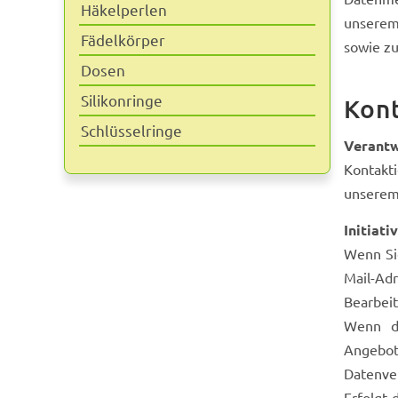
Häkelperlen
unserem
Fädelkörper
sowie z
Dosen
Silikonringe
Kon
Schlüsselringe
Verantw
Kontakt
unserem
Initiat
Wenn Sie
Mail-Adr
Bearbei
Wenn di
Angebot
Datenver
Erfolgt 