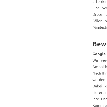
erforder
Eine We
Dropship
Fällen 
Mindest
Be
Google 
Wir ver
Amphith
Nach Ih
werden 
Dabei k
Lieferla
Ihre Da
Kommiss