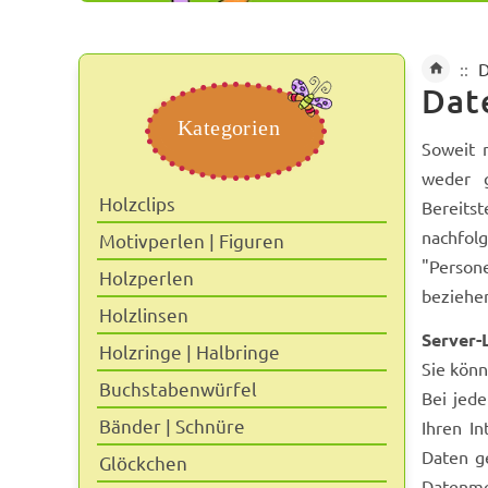
D
Dat
Kategorien
Soweit 
weder g
Holzclips
Bereitst
nachfol
Motivperlen | Figuren
"Persone
Holzperlen
beziehe
Holzlinsen
Server-
Holzringe | Halbringe
Sie kön
Buchstabenwürfel
Bei jed
Bänder | Schnüre
Ihren In
Daten g
Glöckchen
Datenme