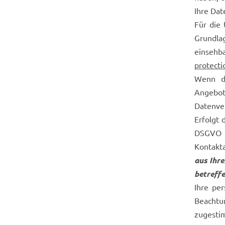
Ihre Dat
Für die
Grundla
ein
protecti
Wenn di
Angebot
Datenver
Erfolgt 
DSGVO a
Kontakt
aus Ihre
betreff
Ihre pe
Beachtu
zugesti