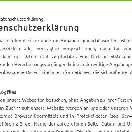
atenschutzerklärung
enschutzerklärung
nachstehend keine anderen Angaben gemacht werden, ist di
esetzlich oder vertraglich vorgeschrieben, noch für eine
ellung der Daten nicht verpflichtet. Eine Nichtbereitstellu
genden Verarbeitungsvorgängen keine anderweitige Angabe ge
nbezogene Daten" sind alle Informationen, die sich auf eine ide
n.
Logfiles
nen unsere Webseiten besuchen, ohne Angaben zu Ihrer Perso
em Zugriff auf unsere Website werden an uns oder unseren W
ternet Browser übermittelt und in Protokolldaten (sog. Serv
ehören z.B. der Name der aufgerufenen Seite, Datum und Uhrz
nge und der anfragende Provider. Die Verarbeitung erfolgt a