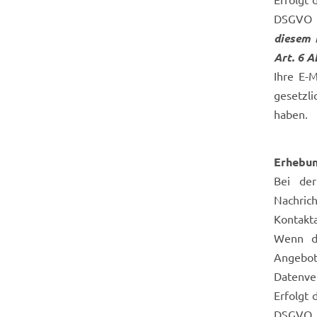
DSGVO a
diesem F
Art. 6 
Ihre E-
gesetzli
haben.
Erhebun
Bei der
Nachric
Kontakt
Wenn di
Angebot
Datenver
Erfolgt 
DSGVO a