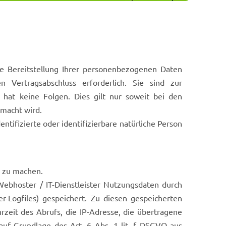
e Bereitstellung Ihrer personenbezogenen Daten
n Vertragsabschluss erforderlich. Sie sind zur
ng hat keine Folgen. Dies gilt nur soweit bei den
macht wird.
ntifizierte oder identifizierbare natürliche Person
n zu machen.
ebhoster / IT-Dienstleister Nutzungsdaten durch
er-Logfiles) gespeichert. Zu diesen gespeicherten
eit des Abrufs, die IP-Adresse, die übertragene
uf Grundlage des Art. 6 Abs. 1 lit. f DSGVO aus