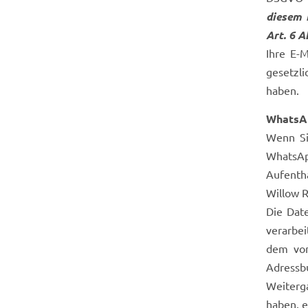
diesem F
Art. 6 
Ihre E-
gesetzli
haben.
WhatsA
Wenn Si
WhatsApp
Aufenth
Willow R
Die Dat
verarbei
dem von
Adressb
Weiterg
haben, e