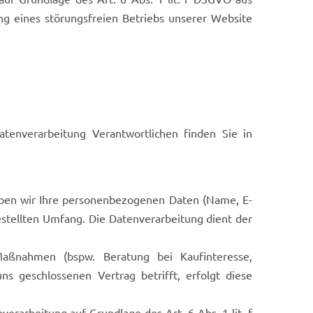
g eines störungsfreien Betriebs unserer Website
tenverarbeitung Verantwortlichen finden Sie in
rheben wir Ihre personenbezogenen Daten (Name, E-
estellten Umfang. Die Datenverarbeitung dient der
aßnahmen (bspw. Beratung bei Kaufinteresse,
s geschlossenen Vertrag betrifft, erfolgt diese
rarbeitung auf Grundlage des Art. 6 Abs. 1 lit. f