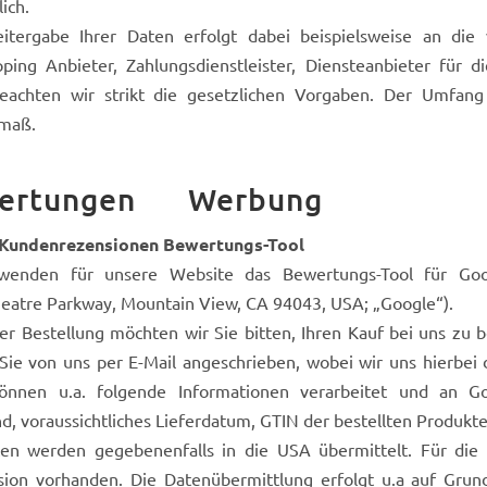
lich.
itergabe Ihrer Daten erfolgt dabei beispielsweise an di
ping Anbieter, Zahlungsdienstleister, Diensteanbieter für die
beachten wir strikt die gesetzlichen Vorgaben. Der Umfang
maß.
wertungen Werbung
Kundenrezensionen Bewertungs-Tool
wenden für unsere Website das Bewertungs-Tool für Go
eatre Parkway, Mountain View, CA 94043, USA; „Google“).
rer Bestellung möchten wir Sie bitten, Ihren Kauf bei uns z
Sie von uns per E-Mail angeschrieben, wobei wir uns hierbei
önnen u.a. folgende Informationen verarbeitet und an Googl
nd, voraussichtliches Lieferdatum, GTIN der bestellten Produkte
ten werden gegebenenfalls in die USA übermittelt. Für die
ion vorhanden. Die Datenübermittlung erfolgt u.a auf Grund