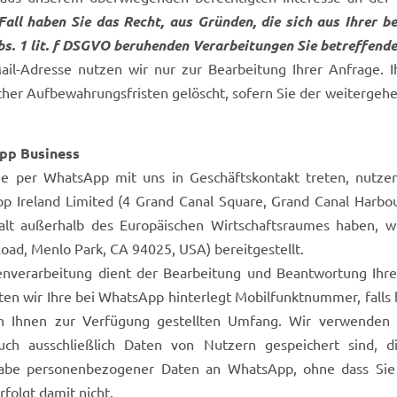
all haben Sie das Recht, aus Gründen, die sich aus Ihrer be
Abs. 1 lit. f DSGVO beruhenden Verarbeitungen Sie betreffen
Mail-Adresse nutzen wir nur zur Bearbeitung Ihrer Anfrage.
cher Aufbewahrungsfristen gelöscht, sofern Sie der weiterge
pp Business
e per WhatsApp mit uns in Geschäftskontakt treten, nutzen
 Ireland Limited (4 Grand Canal Square, Grand Canal Harbour
alt außerhalb des Europäischen Wirtschaftsraumes haben, w
oad, Menlo Park, CA 94025, USA) bereitgestellt.
enverarbeitung dient der Bearbeitung und Beantwortung Ihr
ten wir Ihre bei WhatsApp hinterlegt Mobilfunktnummer, falls 
 Ihnen zur Verfügung gestellten Umfang. Wir verwenden f
uch ausschließlich Daten von Nutzern gespeichert sind, 
abe personenbezogener Daten an WhatsApp, ohne dass Sie h
rfolgt damit nicht.