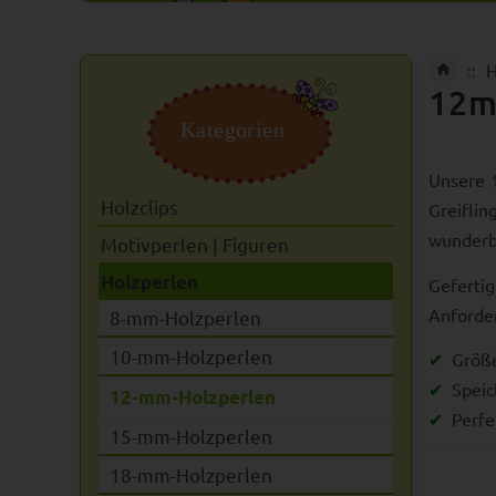
H
12m
Kategorien
Unsere 1
Holzclips
Greifli
wunderba
Motivperlen | Figuren
Holzperlen
Geferti
Anforder
8-mm-Holzperlen
10-mm-Holzperlen
Größe
Speic
12-mm-Holzperlen
Perfe
15-mm-Holzperlen
18-mm-Holzperlen