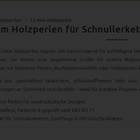
olzperlen
12-mm-Holzperlen
m Holzperlen für Schnullerke
2mm Holzperlen eignen sich hervorragend für auffälligere De
ngen. Sie bieten eine angenehme Größe für sichere Babyac
r mit kleineren Perlen, Buchstabenwürfeln oder Motivperlen 
gt aus speichelfest lackiertem, schadstofffreiem Holz un
ungen an Sicherheit und Qualität – ideal für kreative Projekte
re Perlen für ausdrucksstarke Designs
helfest, farbecht & geprüft nach DIN EN 71
kt für Schnullerketten, Greiflinge & DIY-Geschenkideen