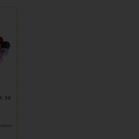
: 30
kosten
k