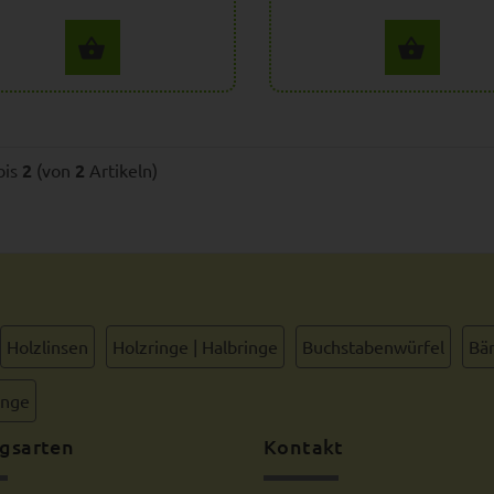
OPTIONEN
OPT
bis
2
(von
2
Artikeln)
Holzlinsen
Holzringe | Halbringe
Buchstabenwürfel
Bän
inge
gsarten
Kontakt