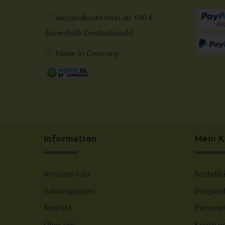
♡
versandkostenfrei ab 100 €
(innerhalb Deutschlands)
♡
Made in Germany
Information
Mein 
Versand-Info
Bestellh
Zahlungsarten
Verglei
Kontakt
Passwor
Über uns
Konto er