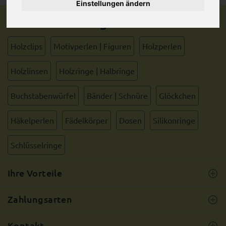
Einstellungen ändern
Beliebte Kategorien
Holzclips
Motivperlen | Figuren
Holzperlen
Holzlinsen
Holzringe | Halbringe
Buchstabenwürfel
Bänder | Schnüre
Glöckchen
Häkelperlen
Fädelkörper
Dosen
Silikonringe
Schlüsselringe
Ihre Vorteile
Zahlungsarten
Kontakt