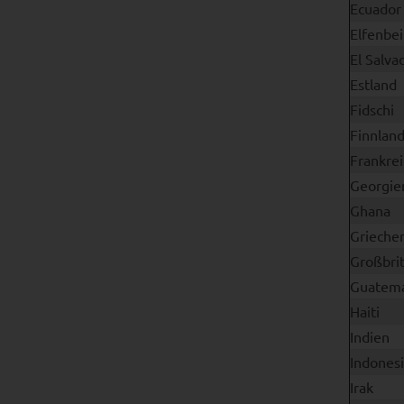
Ecuador
Elfenbe
El Salva
Estland
Fidschi
Finnlan
Frankrei
Georgie
Ghana
Grieche
Großbri
Guatema
Haiti
Indien
Indones
Irak