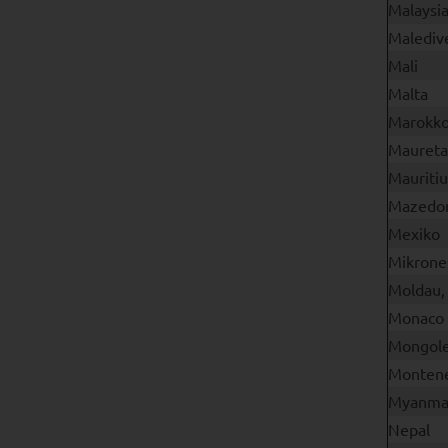
Malaysi
Malediv
Mali
Malta
Marokk
Maureta
Mauritiu
Mazedo
Mexiko
Mikrone
Moldau,
Monaco
Mongole
Monten
Myanma
Nepal