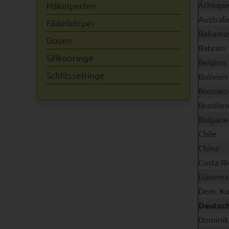
Äthiopi
Häkelperlen
Australi
Fädelkörper
Bahama
Dosen
Bahrain
Silikonringe
Belgien
Schlüsselringe
Bolivien
Bosnien
Brasilie
Bulgari
Chile
China
Costa Ri
Dänema
Dem. K
Deutsc
Dominik