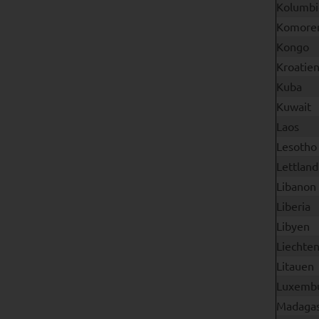
Kolumbi
Komore
Kongo
Kroatie
Kuba
Kuwait
Laos
Lesotho
Lettland
Libanon
Liberia
Libyen
Liechten
Litauen
Luxemb
Madagas