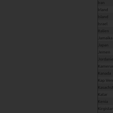
Iran
Irland
Island
Israel
Italien
Jamaika
Japan
Jemen
Jordani
Kameru
Kanada
Kap Ver
Kasachs
Katar
Kenia
Kirgista