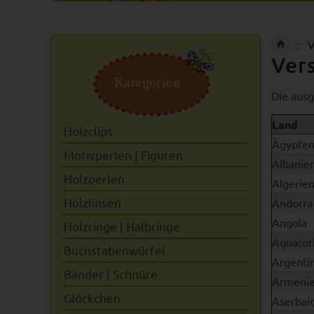
V
Ver
Kategorien
Die ausg
Land
Holzclips
Ägypte
Motivperlen | Figuren
Albanie
Holzperlen
Algerie
Holzlinsen
Andorra
Angola
Holzringe | Halbringe
Äquator
Buchstabenwürfel
Argenti
Bänder | Schnüre
Armeni
Glöckchen
Aserbai