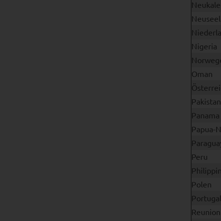
Neukale
Neuseel
Niederl
Nigeria
Norweg
Oman
Österrei
Pakistan
Panama
Papua-N
Paragua
Peru
Philippi
Polen
Portuga
Reunion