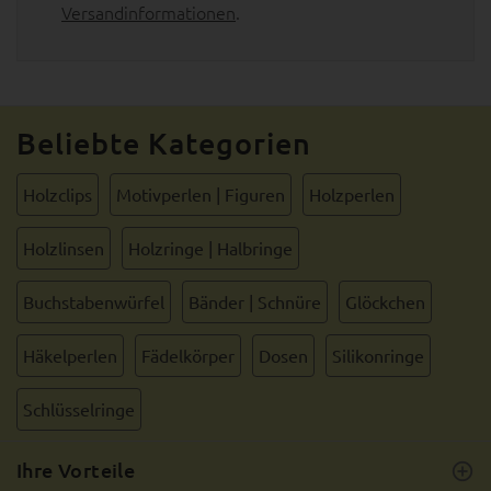
Versandinformationen
.
Beliebte Kategorien
Holzclips
Motivperlen | Figuren
Holzperlen
Holzlinsen
Holzringe | Halbringe
Buchstabenwürfel
Bänder | Schnüre
Glöckchen
Häkelperlen
Fädelkörper
Dosen
Silikonringe
Schlüsselringe
Ihre Vorteile