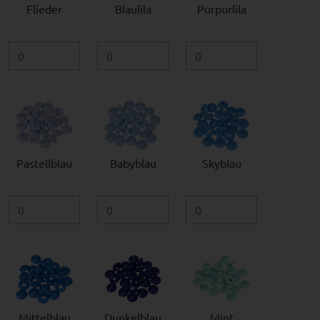
Flieder
Blaulila
Purpurlila
Pastellblau
Babyblau
Skyblau
Mittelblau
Dunkelblau
Mint