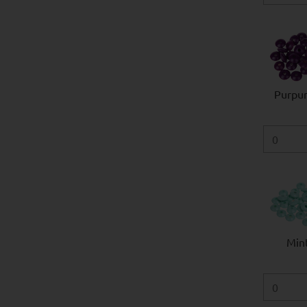
Purpurl
Min