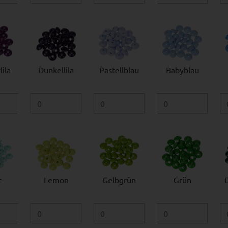
ila
Dunkellila
Pastellblau
Babyblau
t
Lemon
Gelbgrün
Grün