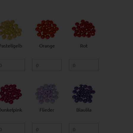
Pastellgelb
Orange
Rot
Dunkelpink
Flieder
Blaulila