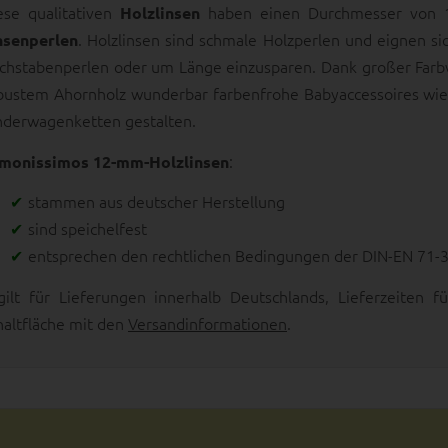
ese qualitativen
haben einen Durchmesser von 1
Holzlinsen
. Holzlinsen sind schmale Holzperlen und eignen si
nsenperlen
chstabenperlen oder um Länge einzusparen. Dank großer Farbvi
bustem Ahornholz wunderbar farbenfrohe Babyaccessoires wie 
nderwagenketten gestalten.
:
monissimos 12-mm-Holzlinsen
stammen aus deutscher Herstellung
sind speichelfest
entsprechen den rechtlichen Bedingungen der DIN-EN 71-
gilt für Lieferungen innerhalb Deutschlands, Lieferzeiten
haltfläche mit den
Versandinformationen
.