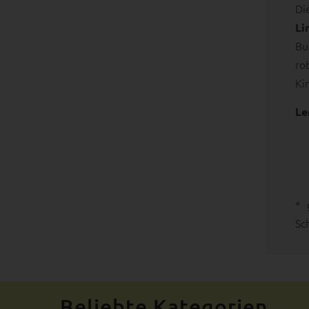
Di
Li
Bu
ro
Ki
Le
* 
Sc
Beliebte Kategorien