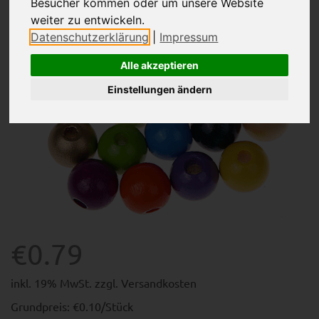
Besucher kommen oder um unsere Website
weiter zu entwickeln.
Datenschutzerklärung
|
Impressum
Alle akzeptieren
Einstellungen ändern
€0.79
inkl. 19% MwSt. zzgl.
Versandkosten
Grundpreis: €0.10/Stück