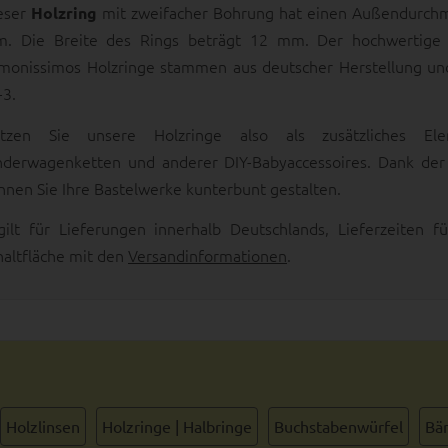
eser
mit zweifacher Bohrung hat einen Außendurch
Holzring
. Die Breite des Rings beträgt 12 mm. Der hochwertige H
monissimos Holzringe stammen aus deutscher Herstellung u
-3.
tzen Sie unsere Holzringe also als zusätzliches Elem
nderwagenketten und anderer DIY-Babyaccessoires. Dank der 
nnen Sie Ihre Bastelwerke kunterbunt gestalten.
gilt für Lieferungen innerhalb Deutschlands, Lieferzeiten
haltfläche mit den
Versandinformationen
.
Holzlinsen
Holzringe | Halbringe
Buchstabenwürfel
Bän