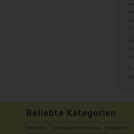
Di
mm
Le
71
Nu
Ki
kö
* 
Sc
Beliebte Kategorien
Holzclips
Motivperlen | Figuren
Holzperlen