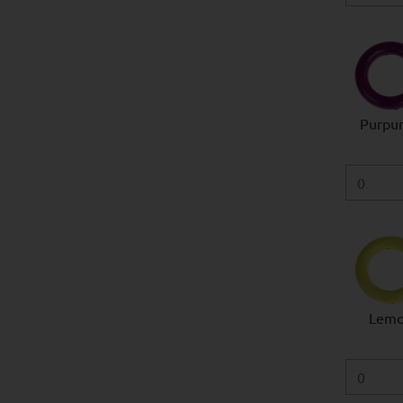
Purpurl
Lem