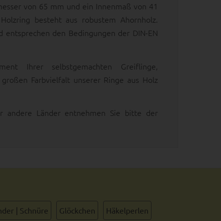
messer von 65 mm und ein Innenmaß von 41
olzring besteht aus robustem Ahornholz.
nd entsprechen den Bedingungen der DIN-EN
ent Ihrer selbstgemachten Greiflinge,
großen Farbvielfalt unserer Ringe aus Holz
 für andere Länder entnehmen Sie bitte der
der | Schnüre
Glöckchen
Häkelperlen