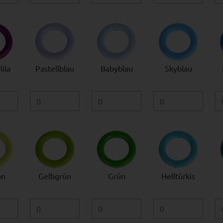
ila
Pastellblau
Babyblau
Skyblau
on
Gelbgrün
Grün
Helltürkis