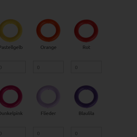
Pastellgelb
Orange
Rot
Dunkelpink
Flieder
Blaulila