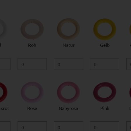
ß
Roh
Natur
Gelb
xrot
Rosa
Babyrosa
Pink