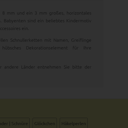
8 mm und ein 3 mm großes, horizontales
s. Babyenten sind ein beliebtes Kindermotiv
cessoires ein.
ellen Schnullerketten mit Namen, Greiflinge
 hübsches Dekorationselement für Ihre
 für andere Länder entnehmen Sie bitte der
der | Schnüre
Glöckchen
Häkelperlen