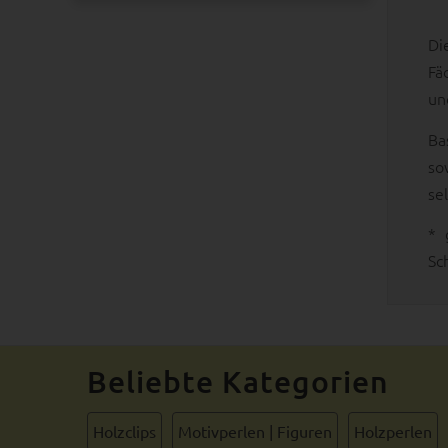
Di
Fä
un
Ba
so
se
* 
Sc
Beliebte Kategorien
Holzclips
Motivperlen | Figuren
Holzperlen