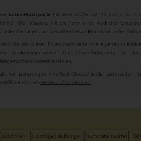
ese
hat eine Größe von 12 mm x 16 m x 
Enten-Motivperle
delloch. Die Holzperle hat die Form eines niedlichen Entchen
d laden Sie daher zum Gestalten besonders zauberhafter Babyac
steln Sie mit dieser Enten-Motivperle Ihre eigenen individu
wie Kinderwagenketten. Die Enten-Motivperle ist ein
lbstgemachten Perlenbasteleien.
gilt für Lieferungen innerhalb Deutschlands, Lieferzeiten
haltfläche mit den
Versandinformationen
.
Holzlinsen
Holzringe | Halbringe
Buchstabenwürfel
Bän