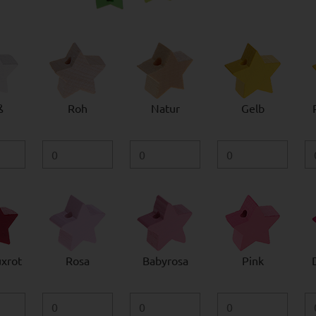
ß
Roh
Natur
Gelb
xrot
Rosa
Babyrosa
Pink