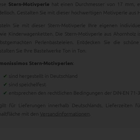
ese
hat einen Durchmesser von 17 mm, 
Stern-Motivperle
delloch. Gestalten Sie mit dieser hochwertigen Motivperle aus
steln Sie mit dieser Stern-Motivperle Ihre eigenen individu
wie Kinderwagenketten. Die Stern-Motivperle aus Ahornholz i
lbstgemachten Perlenbasteleien. Entdecken Sie die schöne 
stalten Sie Ihre Bastelwerke Ton in Ton.
:
monissimos Stern-Motivperlen
sind hergestellt in Deutschland
sind speichelfest
entsprechen den rechtlichen Bedingungen der DIN-EN 71-
gilt für Lieferungen innerhalb Deutschlands, Lieferzeiten
haltfläche mit den
Versandinformationen
.