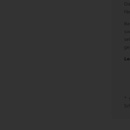
Di
Fä
Ba
so
se
ge
Le
* 
Sc