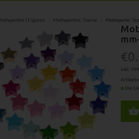
otivperlen | Figuren
Motivperlen: Sterne
Motivperle: S
Mot
mm-
€0
inkl. 1
Artikel
Die Lie